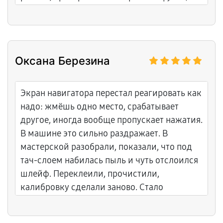
Всё показал на тесте — SOS уходит за
секунды. Спасибо Андрею за
внимательность, теперь снова готова к
дальним маршрутам!
Оксана Березина
Экран навигатора перестал реагировать как
надо: жмёшь одно место, срабатывает
другое, иногда вообще пропускает нажатия.
В машине это сильно раздражает. В
мастерской разобрали, показали, что под
тач‑слоем набилась пыль и чуть отслоился
шлейф. Переклеили, прочистили,
калибровку сделали заново. Стало
получаться попадать по кнопкам с первого
раза, без нервов.