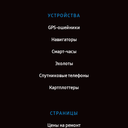
Сервис центр Garmin в г. Самара
Сервис центр Garmin в г. Киров
УСТРОЙСТВА
Сервис центр Garmin в г. Москва
GPS-ошейники
Сервис центр Garmin в г. Санкт-Петербург
Навигаторы
Смарт-часы
Эхолоты
Спутниковые телефоны
Картплоттеры
СТРАНИЦЫ
Цены на ремонт