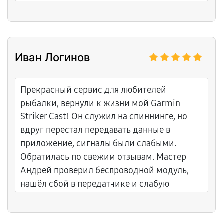
«отваливалась» под нагрузкой. Поставили
другую, перенесли данные, проверили на
длинном маршруте с симуляцией. После
ремонта ни одного зависания.
Иван Логинов
Прекрасный сервис для любителей
рыбалки, вернули к жизни мой Garmin
Striker Cast! Он служил на спиннинге, но
вдруг перестал передавать данные в
приложение, сигналы были слабыми.
Обратилась по свежим отзывам. Мастер
Андрей проверил беспроводной модуль,
нашёл сбой в передатчике и слабую
батарею. Заменил элемент питания,
перепрошил устройство. Большое спасибо