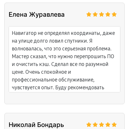
Андрею за детальные разъяснения и за то,
что показал тестовый скан на телефоне! С
Елена Журавлева
гарантией, теперь ловлю рыбу с точными
данными.
Навигатор не определял координаты, даже
на улице долго ловил спутники. Я
волновалась, что это серьезная проблема.
Мастер сказал, что нужно перепрошить ПО
и очистить кэш. Сделал все по разумной
цене. Очень спокойное и
профессиональное обслуживание,
чувствуется опыт. Буду рекомендовать
только этот сервис.
Николай Бондарь