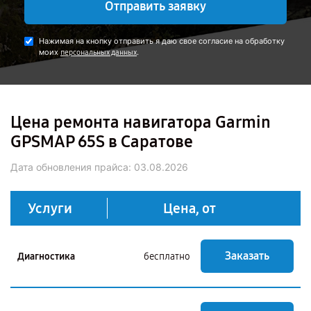
Отправить заявку
Нажимая на кнопку отправить я даю свое согласие на обработку
моих
.
персональных данных
Цена ремонта навигатора Garmin
GPSMAP 65S в Саратове
Дата обновления прайса:
03.08.2026
Услуги
Цена, от
Заказать
Диагностика
бесплатно