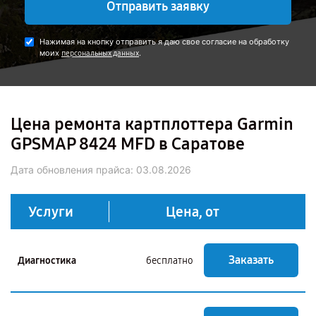
Отправить заявку
Нажимая на кнопку отправить я даю свое согласие на обработку
моих
.
персональных данных
Цена ремонта картплоттера Garmin
GPSMAP 8424 MFD в Саратове
Дата обновления прайса:
03.08.2026
Услуги
Цена, от
Заказать
Диагностика
бесплатно