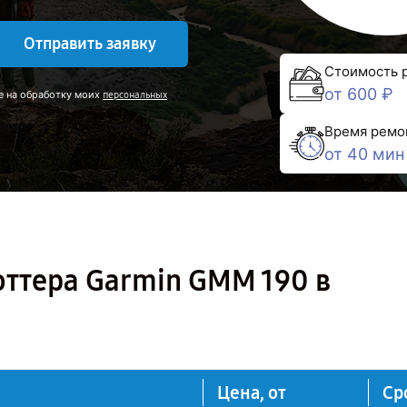
Отправить заявку
Стоимость 
от 600 ₽
е на обработку моих
персональных
Время ремо
от 40 мин
ттера Garmin GMM 190 в
Цена, от
Ср