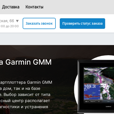
Доставка
Контакты
ская, 66
▼
Проверить статус заказа
Заказать звонок
:00 до 20:00
ра Garmin GMM
картплоттера Garmin GMM
 дом, так и на базе
е. Выбор зависит от типа
исный центр располагает
гностики и устранения