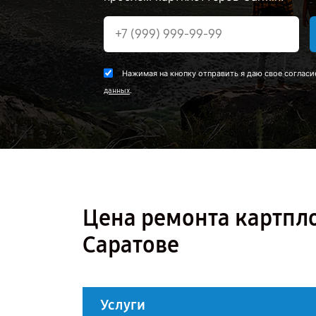
Нажимая на кнопку отправить я даю свое согласи
.
данных
Цена ремонта картпло
Саратове
Услуги