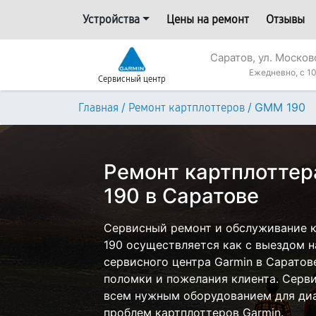
Устройства
Цены на ремонт
Отзывы
Саратов, ул. Москов
Ежедневно, с 10
Сервисный центр
/
/
GMM 190
Главная
Ремонт картплоттеров
Ремонт картплотте
190 в Саратове
Сервисный ремонт и обслуживание 
190 осуществляется как с выездом на
сервисного центра Garmin в Саратов
поломки и пожелания клиента. Серв
всем нужным оборудованием для диа
проблем картплоттеров Garmin.