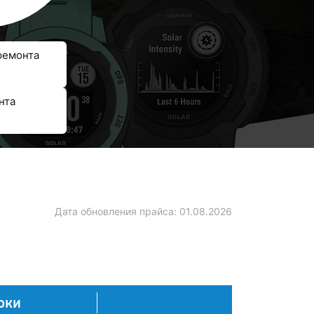
ремонта
нта
Дата обновления прайса:
01.08.2026
оки