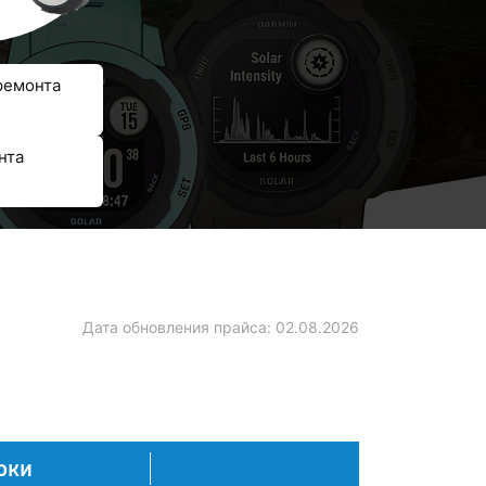
ремонта
нта
Дата обновления прайса:
02.08.2026
оки