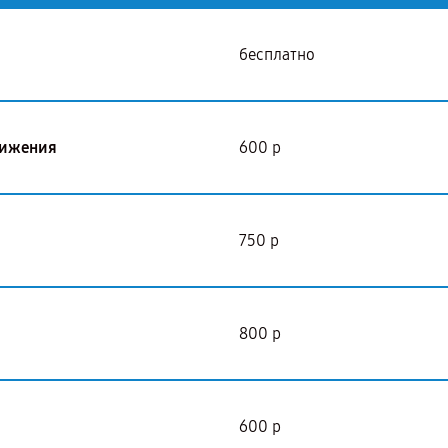
бесплатно
вижения
600 р
750 р
800 р
600 р