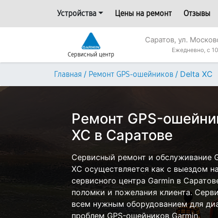
Устройства
Цены на ремонт
Отзывы
Саратов, ул. Москов
Ежедневно, с 10
Сервисный центр
/
/
Delta XC
Главная
Ремонт GPS-ошейников
Ремонт GPS-ошейник
XC в Саратове
Сервисный ремонт и обслуживание G
XC осуществляется как с выездом на 
сервисного центра Garmin в Саратов
поломки и пожелания клиента. Серв
всем нужным оборудованием для диа
проблем GPS-ошейников Garmin.