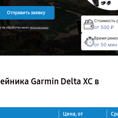
Отправить заявку
Стоимость 
от 500 ₽
е на обработку моих
персональных
Время ремо
от 50 мин
йника Garmin Delta XC в
Цена, от
Ср