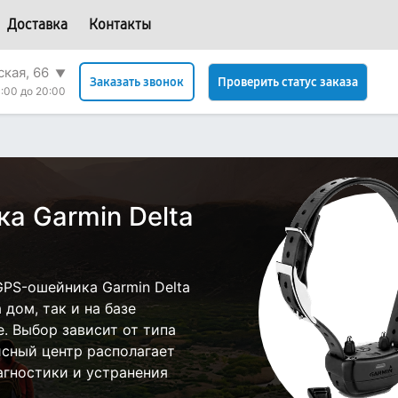
Доставка
Контакты
ская, 66
▼
Проверить статус заказа
Заказать звонок
:00 до 20:00
а Garmin Delta
PS-ошейника Garmin Delta
дом, так и на базе
е. Выбор зависит от типа
исный центр располагает
гностики и устранения