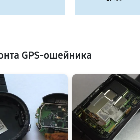
онта GPS-ошейника