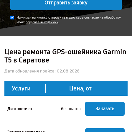
Отправить заявку
Нажимая на кнопку отправить я даю свое согласие на обработку
моих
.
персональных данных
Цена ремонта GPS-ошейника Garmin
T5 в Саратове
Дата обновления прайса:
02.08.2026
Услуги
Цена, от
Заказать
Диагностика
бесплатно