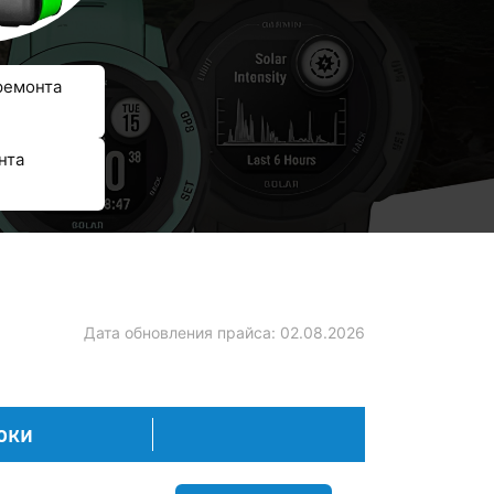
ремонта
нта
Дата обновления прайса:
02.08.2026
оки