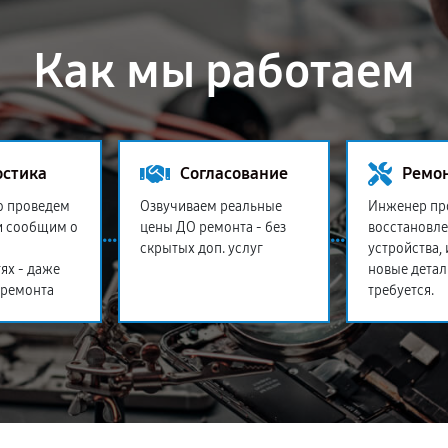
Как мы работаем
остика
Согласование
Ремо
о проведем
Озвучиваем реальные
Инженер пр
и сообщим о
цены ДО ремонта - без
восстановл
скрытых доп. услуг
устройства,
ях - даже
новые детал
 ремонта
требуется.