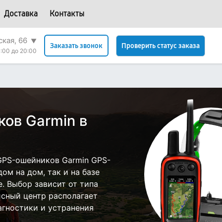
Доставка
Контакты
ская, 66
▼
Проверить статус заказа
Заказать звонок
:00 до 20:00
ов Garmin в
GPS-ошейников Garmin GPS-
ом на дом, так и на базе
е. Выбор зависит от типа
исный центр располагает
гностики и устранения