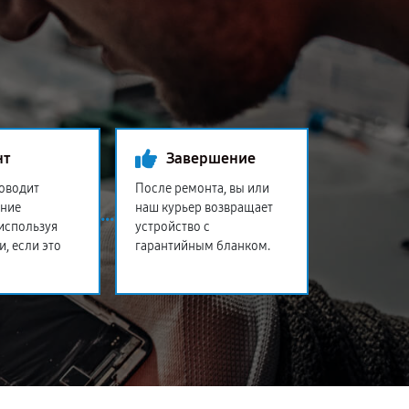
нт
Завершение
оводит
После ремонта, вы или
ение
наш курьер возвращает
 используя
устройство с
и, если это
гарантийным бланком.