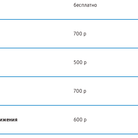
бесплатно
700 р
500 р
700 р
вижения
600 р