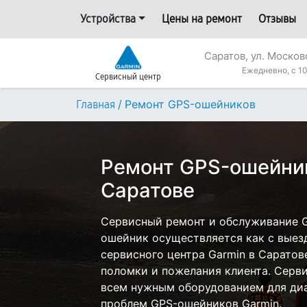
Устройства
Цены на ремонт
Отзывы
Саратов, ул. Москов
Ежедневно, с 10
Сервисный центр
/
Ремонт GPS-ошейников
Главная
Ремонт GPS-ошейник
Саратове
Сервисный ремонт и обслуживание 
ошейник осуществляется как с выезд
сервисного центра Garmin в Саратов
поломки и пожелания клиента. Серв
всем нужным оборудованием для диа
проблем GPS-ошейников Garmin.