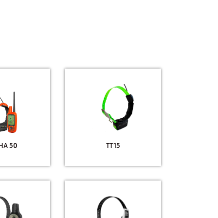
HA 50
TT 15