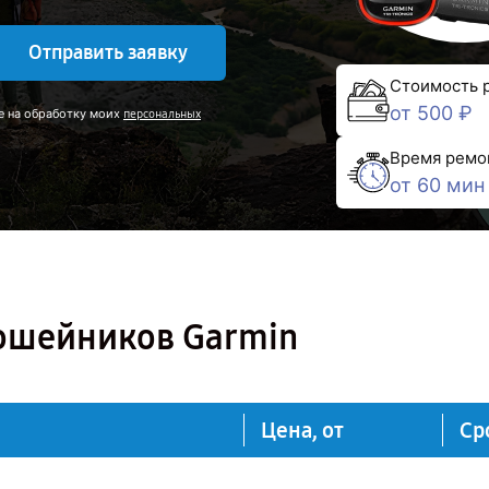
Отправить заявку
Стоимость 
от 500 ₽
е на обработку моих
персональных
Время ремо
от 60 мин
ошейников Garmin
Цена, от
Ср